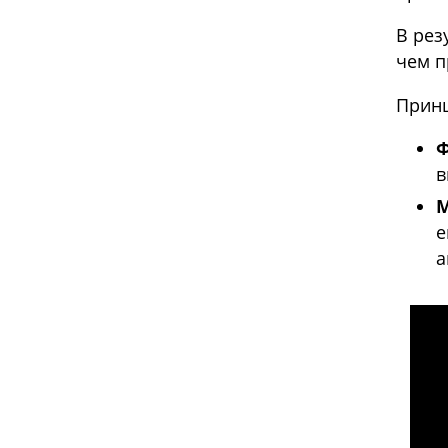
В рез
чем п
Принц
в
е
а