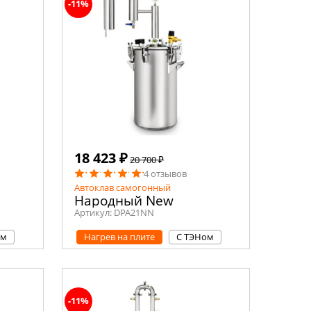
-11%
18 423 ₽
20 700 ₽
4 отзывов
Автоклав самогонный
Народный New
Артикул:
DPA21NN
ом
Нагрев на плите
С ТЭНом
-11%