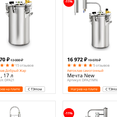
-11%
70 ₽
16 972 ₽
13 000 ₽
19 070 ₽
15 отзывов
5 отзывов
лав Добрый Жар
Автоклав самогонный
1, 17 л
Мечта New
ул:
DPA21
Артикул:
DPA21MN
рев на плите
С ТЭНом
Нагрев на плите
С ТЭН
-11%