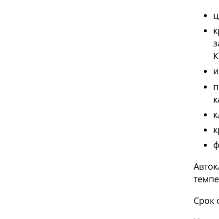
ц
к
з
К
и
п
к
к
к
ф
Авток
темпе
Срок 