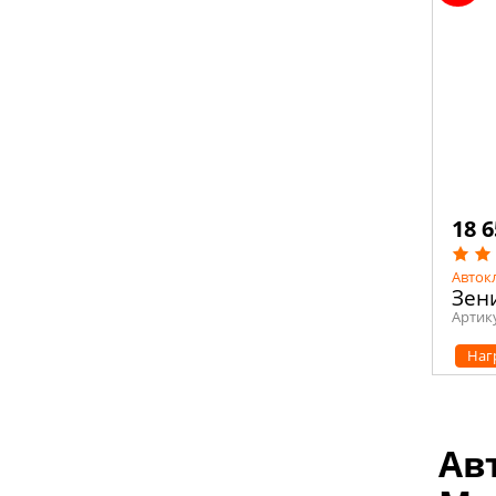
18 6
Авток
Зен
Артик
Наг
Ав