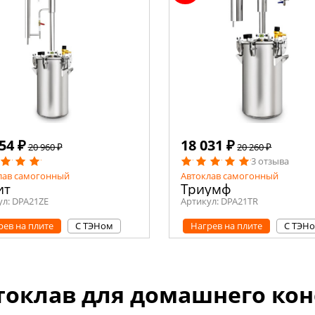
54 ₽
18 031 ₽
20 960 ₽
20 260 ₽
3 отзыва
лав самогонный
Автоклав самогонный
ит
Триумф
ул:
DPA21ZE
Артикул:
DPA21TR
рев на плите
С ТЭНом
Нагрев на плите
С ТЭН
токлав для домашнего кон