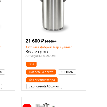
21 600 ₽
24 000 ₽
р
Автоклав Добрый Жар Кулинар
36 литров
Артикул:
DPA35DOM
36л
ом
Нагрев на плите
С ТЭНом
без дистиллятора
с колонной Абсолют