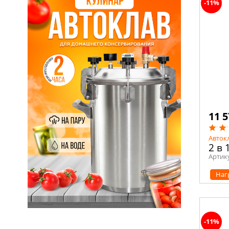
-11%
11 5
Авток
2 в 
Артик
Наг
-11%