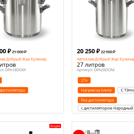
00 ₽
20 250 ₽
21 000 ₽
22 500 ₽
лав Добрый Жар Кулинар
Автоклав Добрый Жар Кулина
литров
27 литров
ул:
DPA18DOM
Артикул:
DPA26DOM
27л
 дистиллятора
Нагрев на плите
С ТЭН
без дистиллятора
с дистиллятором Народный
Акция