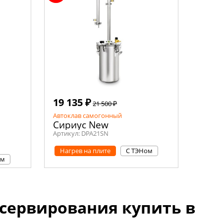
19 135 ₽
21 500 ₽
Автоклав самогонный
Сириус New
Артикул:
DPA21SN
Нагрев на плите
С ТЭНом
ом
сервирования купить в