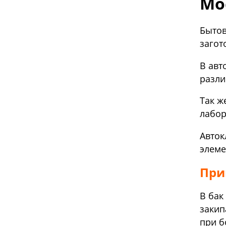
Мо
Бытов
загот
В авт
разли
Так ж
лабор
Авток
элеме
При
В бак
закип
при б